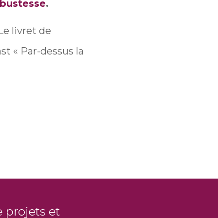
obustesse
.
 Le livret de
st « Par-dessus la