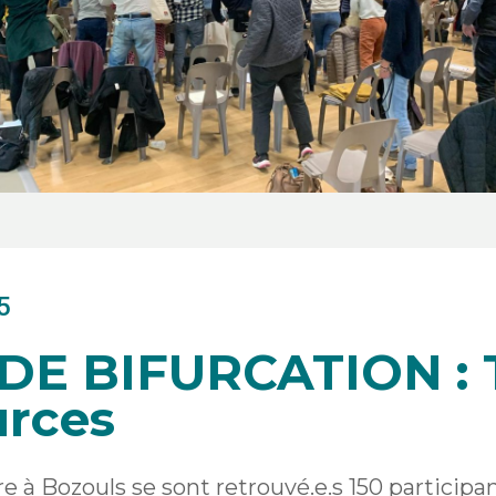
5
E BIFURCATION : 
urces
 à Bozouls se sont retrouvé.e.s 150 participa