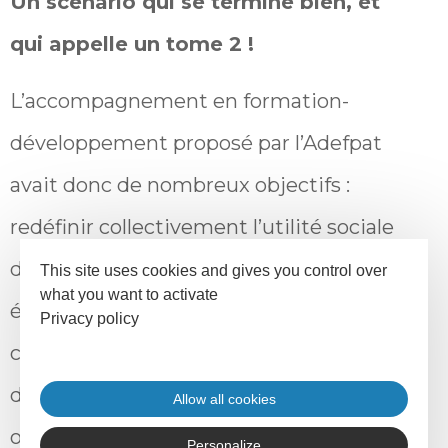
Un scénario qui se termine bien, et
qui appelle un tome 2 !
L’accompagnement en formation-
développement proposé par l’Adefpat
avait donc de nombreux objectifs :
redéfinir collectivement l’utilité sociale
du GIE, ses valeurs et le sens partagés,
This site uses cookies and gives you control over
what you want to activate
étudier et décider des opportunités de
Privacy policy
changement de statut (SCOP*, SCIC*…),
définir une nouvelle gouvernance et
Allow all cookies
organisation interne, (fonctionnement
Personalize