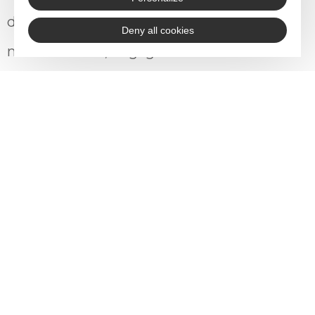
du collectif, mode de prise de décision,
Deny all cookies
mutualisation, engagements des
membres entrants et sortants…), définir
un modèle économique permettant la
juste rémunération des membres
(politique tarifaire, coûts de productions
et de transformation, ressources…).
Les membres du GIE ont mené un
travail colossal pour revenir aux