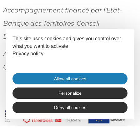
Accompagnement financé par l’Etat-
Banque des Territoires-Conseil
Départemental 48 et le FSE+
This site uses cookies and gives you control over
what you want to activate
Accompagnement réalisé par Maxime
Privacy policy
QUEVAL, Altea
Allow all cookies
Personalize
Deny all cookies