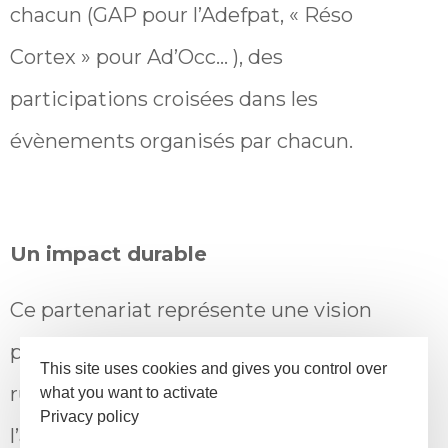
chacun (GAP pour l’Adefpat, « Réso
Cortex » pour Ad’Occ… ), des
participations croisées dans les
évènements organisés par chacun.
Un impact durable
Ce partenariat représente une vision
partagée pour dynamiser les territoires
This site uses cookies and gives you control over
ruraux de l’Occitanie. En mettant
what you want to activate
Privacy policy
l’accent sur l’humain, l’innovation et