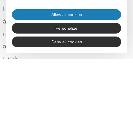
l’ancrage local, Adefpat et AD’OCC visent
Allow all cookies
à créer un écosystème propice à la
Personalize
réussite des projets entrepreneuriaux et
Deny all cookies
au développement des collectivités
rurales.
<
retour aux articles