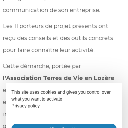
communication de son entreprise.
Les 11 porteurs de projet présents ont
reçu des conseils et des outils concrets
pour faire connaître leur activité.
Cette démarche, portée par
l’Association Terres de Vie en Lozère
en partenariat avec l’écosystème
This site uses cookies and gives you control over
what you want to activate
entrepreneurial local, est une initiative
Privacy policy
inédite dans le département ! Espérons
qu’elle sera essaimée dans les autres