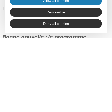
Allow all cookies
territoires de la Lozère.
Personalize
Deny all cookies
Bonne nouvelle : le programme
OCCRE continue !
Nous avons le plaisir de vous annoncer
que
BPIFRANCE Création
prolonge le
programme
jusqu’au 30 septembre
, au
vu de ses résultats concrets sur les
territoires. De nouvelles actions sont en