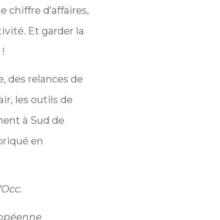
 chiffre d’affaires,
ivité. Et garder la
 !
e, des relances de
r, les outils de
ment à Sud de
abriqué en
’Occ.
ropéenne