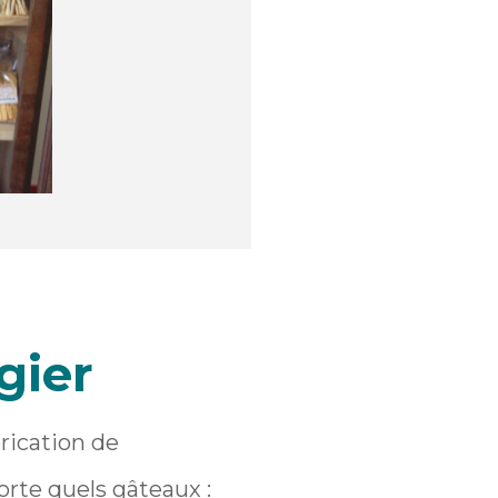
gier
brication de
orte quels gâteaux :