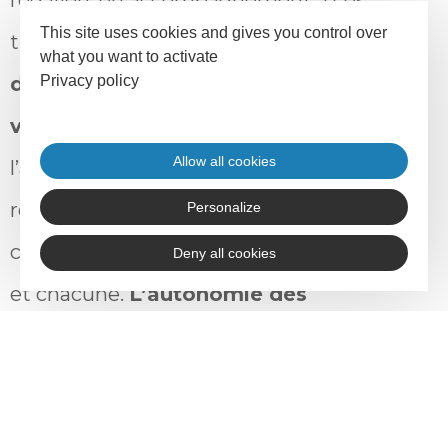
This site uses cookies and gives you control over
transformations de la société, et
sortir
what you want to activate
de la logique centralisée, formatée,
Privacy policy
verticale
et qui porte atteinte à
Allow all cookies
l’autonomie. Créer du lien social,
reprendre confiance en soi, ces notion
Personalize
contribuent à l’émancipation de chacun
Deny all cookies
et chacune.
L’autonomie des
personnes et des structures
est un
enjeu central de la lutte contre les
inégalités. C’est pourquoi, à l’Adefpat,