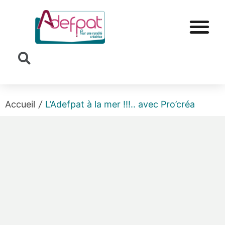
Cookies management panel
Accueil
/
L’Adefpat à la mer !!!.. avec Pro’créa