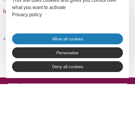
This site uses cookies and gives you control over
what you want to activate
lecongres.blogspot.com/
Privacy policy
<
retour aux articles
Allow all cookies
Personalize
Deny all cookies
Adefpat
17 rue Gabriel Compayré