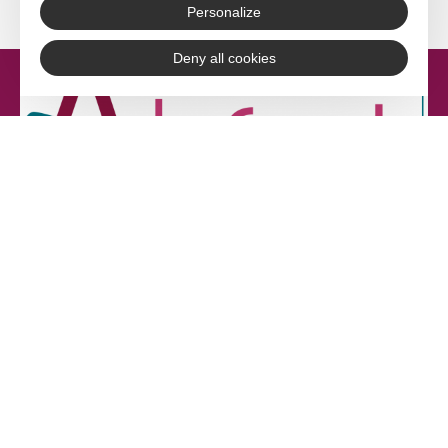
Personalize
Deny all cookies
Adefpat
17 rue Gabriel Compayré
81000 Albi
Tél. 05 63 36 20 30