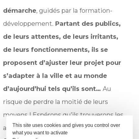
démarche
, guidés par la formation-
développement.
Partant des publics,
de leurs attentes, de leurs irritants,
de leurs fonctionnements, ils se
proposent d’ajuster leur projet pour
s’adapter à la ville et au monde
d’aujourd’hui tels qu’ils sont…
Au
risque de perdre la moitié de leurs
moyens ! Espérons qu’ils trouverons les
This site uses cookies and gives you control over
arguments pour en débattre avec la
what you want to activate