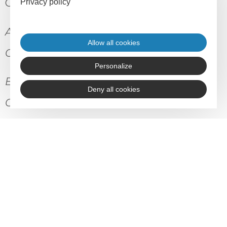
CNAF.
Privacy policy
Accompagnement réalisé par Monique
Allow all cookies
Cunnac
Personalize
En partenariat avec le PNR des Grands
Deny all cookies
Causses
Financé par l’Union Européenne
(FEADER) et la région Occitanie
<
retour aux articles