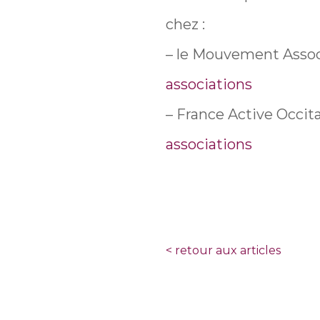
chez :
– le Mouvement Associ
associations
– France Active Occita
associations
<
retour aux articles