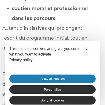
soutien moral et professionnel
dans les parcours
.
Autant d’initiatives qui prolongent
l’esprit du programme initial, tout en
gagnant en autonomie et en maturité.
This site uses cookies and gives you control over
what you want to activate
Privacy policy
Et à ce qu’il se murmure… Cette
Allow all cookies
dynamique pourrait bien se poursuivre
Personalize
encore, avec un nouvel
Deny all cookies
accompagnement
Adefpat
en