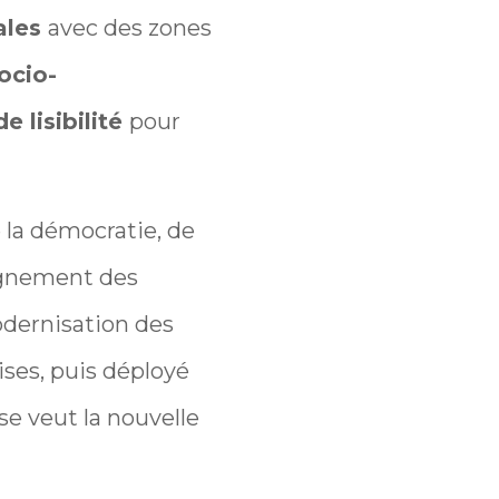
iales
avec des zones
ocio-
e lisibilité
pour
e la démocratie, de
pagnement des
odernisation des
ises, puis déployé
se veut la nouvelle