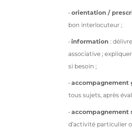
•
orientation / presc
bon interlocuteur ;
•
information
: déliv
associative ; explique
si besoin ;
•
accompagnement g
tous sujets, après éval
•
accompagnement s
d’activité particulier