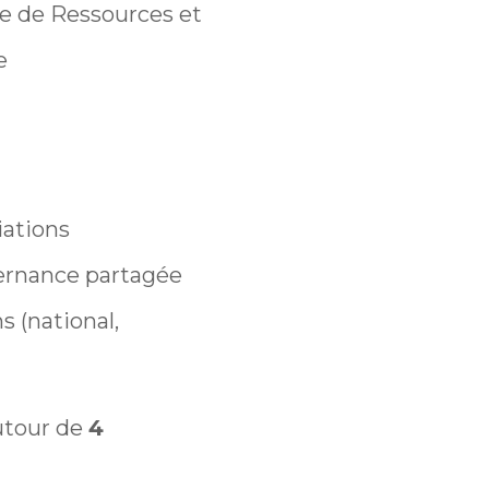
re de Ressources et
e
iations
uvernance partagée
s (national,
autour de
4