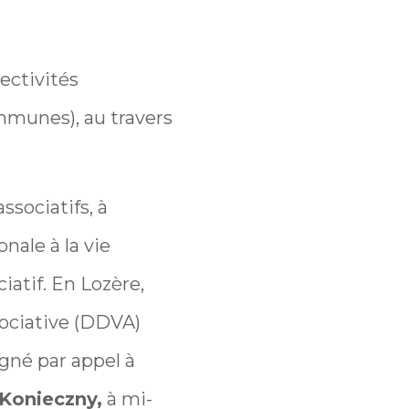
lectivités
ommunes), au travers
ssociatifs, à
nale à la vie
atif. En Lozère,
sociative (DDVA)
gné par appel à
 Konieczny,
à mi-