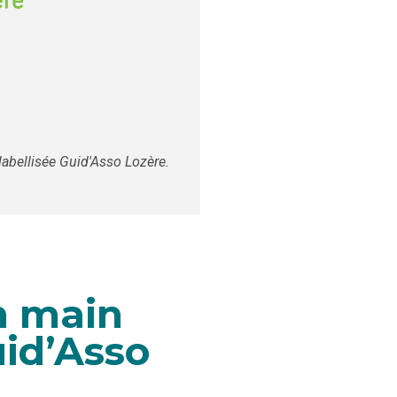
labellisée Guid'Asso Lozère.
n main
uid’Asso