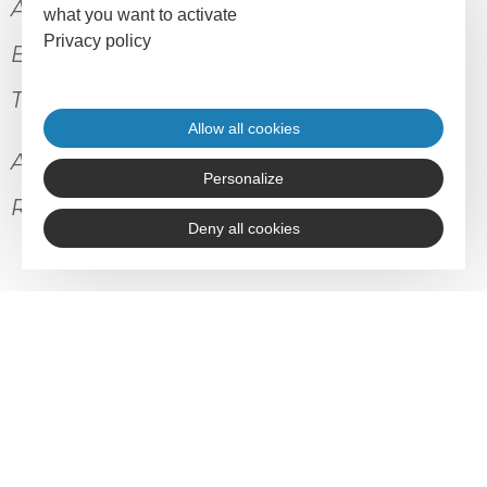
Accompagnement financé par l’Union
what you want to activate
Privacy policy
Européenne, l’Etat, la Banque des
Territoires et le Département de Lozère.
Allow all cookies
Accompagnement réalisé par Yohan
Personalize
Reversat, Université du Nous
Deny all cookies
<
retour aux articles