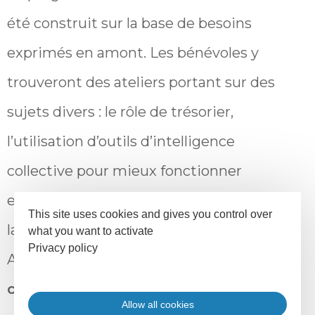
été construit sur la base de besoins
exprimés en amont. Les bénévoles y
trouveront des ateliers portant sur des
sujets divers : le rôle de trésorier,
l’utilisation d’outils d’intelligence
collective pour mieux fonctionner
ensemble, la mobilisation de bénévoles,
This site uses cookies and gives you control over
la diversification des financements, etc.
what you want to activate
Privacy policy
A noter aussi un temps fort autour d’une
conférence gesticulée intitulée « Les
Allow all cookies