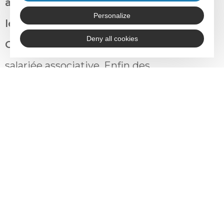
associations peuvent-elles changer
Personalize
le monde ? », jouée par Sandrine
Deny all cookies
Courtial
à partir de son expérience de
salariée associative. Enfin des
animations en continu, un plateau avec
des radios associatives, quelques
expositions et un temps convivial de
clôture.
Plus d’informations sur :
https://www.udaf48.fr/guidasso-un-
reseau-dappui-a-la-vie-associative-pour-