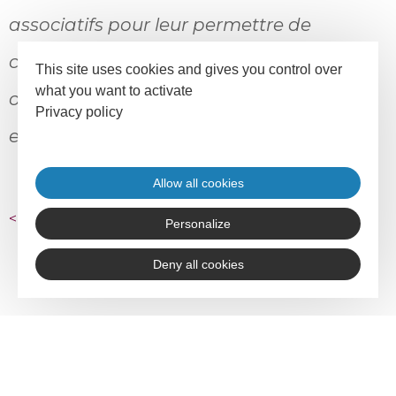
associatifs pour leur permettre de
croître et de se professionnaliser. Son
This site uses cookies and gives you control over
what you want to activate
objectif est de favoriser la cause
Privacy policy
entrepreneuriale.
Allow all cookies
<
retour aux articles
Personalize
Deny all cookies