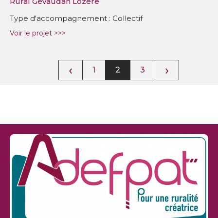
Rural Gévaudan Lozère
Type d'accompagnement : Collectif
Voir le projet >>>
‹
›
1
2
3