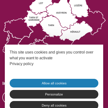
This site uses cookies and gives you control over
what you want to activate
Privacy policy
Mentions légales
Plan du site
Inscrivez-vous à notre Newsletter
Allow all cookies
Personalize
S'INSCRIRE
Deny all cookies