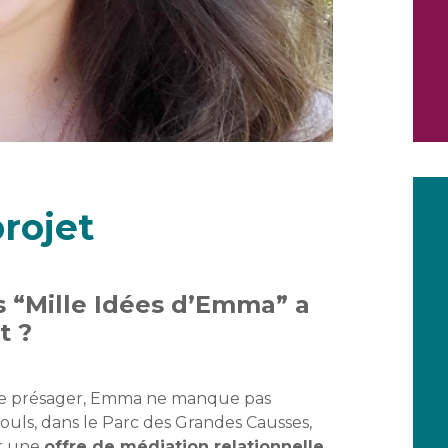
rojet
 “Mille Idées d’Emma” a
t ?
 le présager, Emma ne manque pas
uls, dans le Parc des Grandes Causses,
r une
offre de médiation relationnelle
.