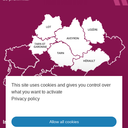
This site uses cookies and gives you control over
what you want to activate
Privacy policy
Mentions légales
Plan du site
Inscrivez-vous à notre Newsletter
Allow all cookies