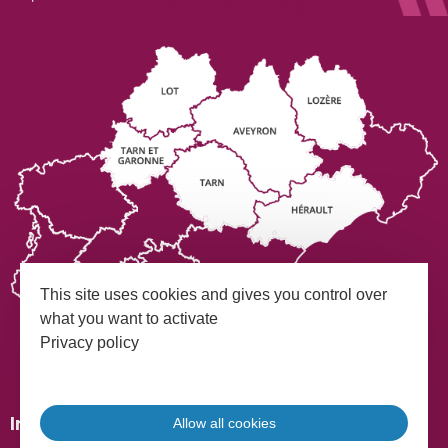
This site uses cookies and gives you control over
what you want to activate
Privacy policy
Mentions légales
Plan du site
Inscrivez-vous à notre Newsletter
Allow all cookies