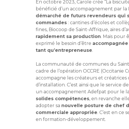
En octobre 2023, Carole crée “La biscuite
bénéficié d’un accompagnement par la B
démarché de futurs revendeurs qui 
commandes
: cantines d’écoles et collè
fines, Biocoop de Saint-Affrique, aires d’
rapidement sa production
. Mais pour ê
exprimé le besoin d’être
accompagnée p
tant qu’entrepreneuse
.
La communauté de communes du Saint-Aff
cadre de l’opération OCCRE (Occitanie Cr
accompagne les créateurs et créatrices 
d’installation. C’est ainsi que le servic
un accompagnement Adefpat pour le lanc
solides compétences
, en revanche el
adopter sa
nouvelle posture de chef d
commerciale appropriée
. C’est en ce
en formation-développement.