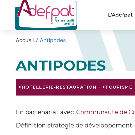
Cookies management panel
L’Adefpat
Accueil
/
Antipodes
ANTIPODES
>HOTELLERIE-RESTAURATION
–
>TOURISME
En partenariat avec
Communauté de Co
Définition stratégie de développement