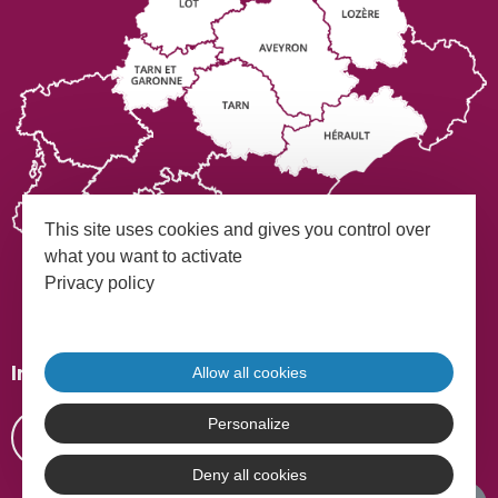
This site uses cookies and gives you control over
what you want to activate
Privacy policy
Mentions légales
Plan du site
Inscrivez-vous à notre Newsletter
Allow all cookies
Personalize
S'INSCRIRE
Deny all cookies